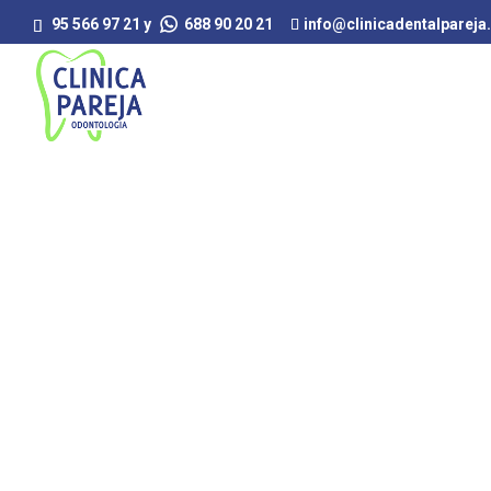
95 566 97 21 y
688 90 20 21
info@clinicadentalparej