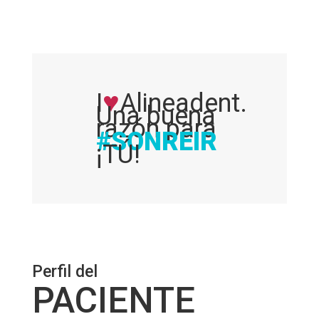
♥
I
Alineadent.
Una buena
razón para
#SONREIR
¡TÚ!
Perfil del
PACIENTE